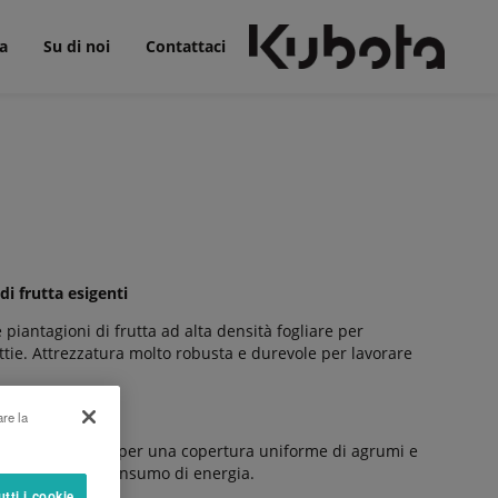
a
Su di noi
Contattaci
i frutta esigenti
 piantagioni di frutta ad alta densità fogliare per
attie. Attrezzatura molto robusta e durevole per lavorare
are la
iametro 900 mm) per una copertura uniforme di agrumi e
ci riducendo il consumo di energia.
utti i cookie