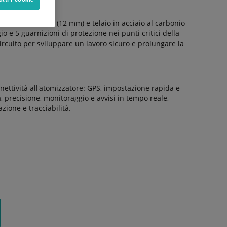
nelle aree chiave (12 mm) e telaio in acciaio al carbonio
io e 5 guarnizioni di protezione nei punti critici della
circuito per sviluppare un lavoro sicuro e prolungare la
ettività all'atomizzatore: GPS, impostazione rapida e
a, precisione, monitoraggio e avvisi in tempo reale,
azione e tracciabilità.