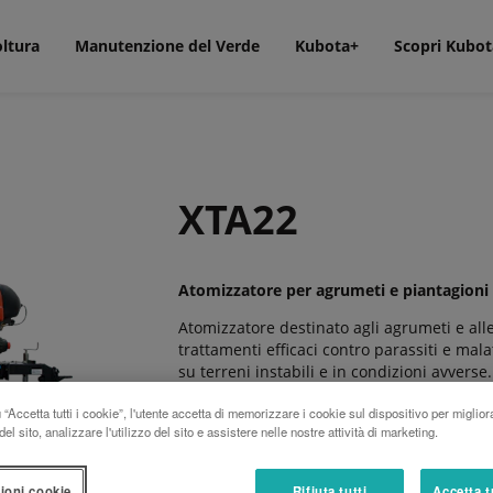
oltura
Manutenzione del Verde
Kubota+
Scopri Kubot
XTA22
Atomizzatore per agrumeti e piantagioni d
Atomizzatore destinato agli agrumeti e alle
trattamenti efficaci contro parassiti e mal
su terreni instabili e in condizioni avverse.
Efficacia ed efficienza
“Accetta tutti i cookie”, l'utente accetta di memorizzare i cookie sul dispositivo per miglior
el sito, analizzare l'utilizzo del sito e assistere nelle nostre attività di marketing.
Dotato di gruppo d'aria Dinamic Qi 9.0 (d
alberi da frutto. Esegue trattamenti effica
ioni cookie
Rifiuta tutti
Accetta t