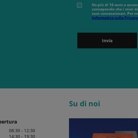
Ho più di 16 anni e accon
consapevole che i miei da
suoi concessionari. Per m
Informativa sulla Privacy
Invia
Su di noi
pertura
08:30 - 12:30
14:30 - 19:30