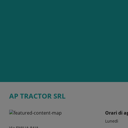
AP TRACTOR SRL
Orari di a
Lunedì
Via EMILIA 84/A