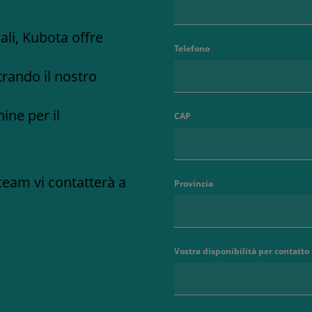
uali, Kubota offre
Telefono
rando il nostro
ine per il
CAP
team vi contatterà a
Provincia
Vostra disponibilità per contatto