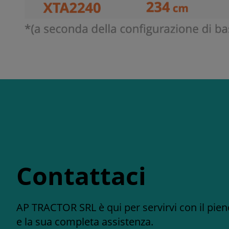
Contattaci
AP TRACTOR SRL è qui per servirvi con il pie
e la sua completa assistenza.