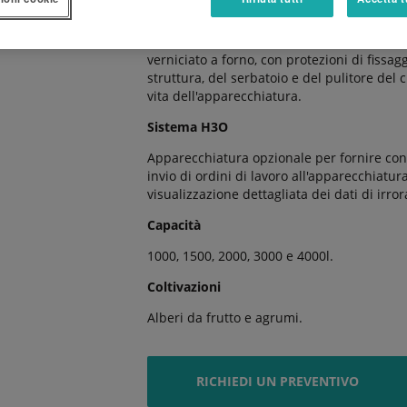
Robustezza e durata
Serbatoio in polietilene (8 mm) rinforzato 
verniciato a forno, con protezioni di fissagg
struttura, del serbatoio e del pulitore del 
vita dell'apparecchiatura.
Sistema H3O
Apparecchiatura opzionale per fornire conn
invio di ordini di lavoro all'apparecchiatur
visualizzazione dettagliata dei dati di irror
Capacità
1000, 1500, 2000, 3000 e 4000l.
Coltivazioni
Alberi da frutto e agrumi.
RICHIEDI UN PREVENTIVO