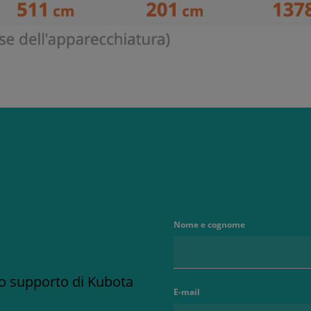
Nome e cognome
no supporto di Kubota
E-mail