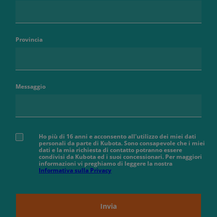
Provincia
Messaggio
Ho più di 16 anni e acconsento all'utilizzo dei miei dati
personali da parte di Kubota. Sono consapevole che i miei
dati e la mia richiesta di contatto potranno essere
condivisi da Kubota ed i suoi concessionari. Per maggiori
informazioni vi preghiamo di leggere la nostra
Informativa sulla Privacy
Invia