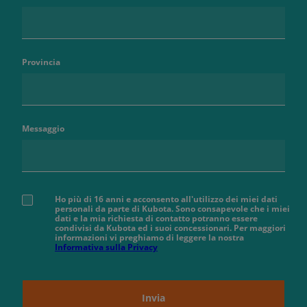
Provincia
Messaggio
Ho più di 16 anni e acconsento all'utilizzo dei miei dati
personali da parte di Kubota. Sono consapevole che i miei
dati e la mia richiesta di contatto potranno essere
condivisi da Kubota ed i suoi concessionari. Per maggiori
informazioni vi preghiamo di leggere la nostra
Informativa sulla Privacy
Invia