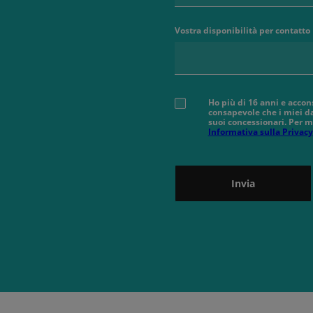
Vostra disponibilità per contatto
Ho più di 16 anni e accon
consapevole che i miei da
suoi concessionari. Per m
Informativa sulla Privacy
Invia