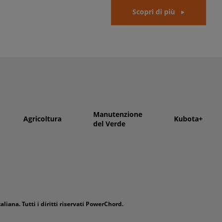
Scopri di più
Manutenzione
Agricoltura
Kubota+
del Verde
aliana. Tutti i diritti riservati PowerChord.