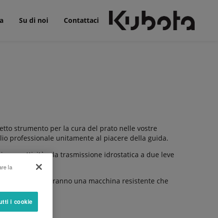
a
Su di noi
Contattaci
fetto strumento per la cura del prato nelle vostre
lio professionale unitamente al piacere della guida.
sce reattività e la trasmissione idrostatica a due leve
oce ma ben fatto.
are la
i componenti vi offriranno una macchina resistente che
utti i cookie