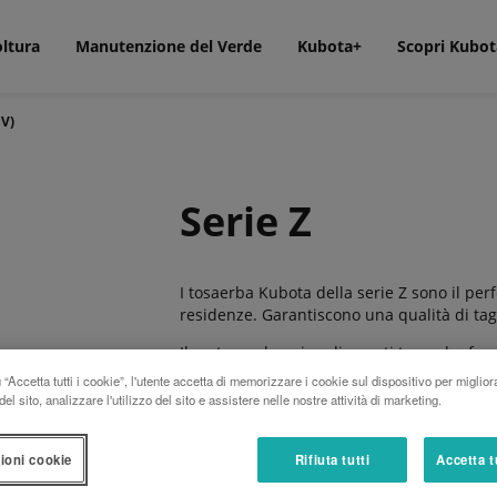
oltura
Manutenzione del Verde
Kubota+
Scopri Kubot
CV)
Serie Z
I tosaerba Kubota della serie Z sono il per
residenze. Garantiscono una qualità di tag
Il motore a benzina di questi tosaerba forni
rende flessibile la guida per un taglio vel
“Accetta tutti i cookie”, l'utente accetta di memorizzare i cookie sul dispositivo per miglior
el sito, analizzare l'utilizzo del sito e assistere nelle nostre attività di marketing.
Il robusto design e l’affidabilità di tutti 
richiede poca manutenzione.
ioni cookie
Rifiuta tutti
Accetta t