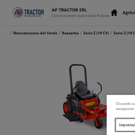
AP TRACTOR SRL
Agric
Concessionario autorizzato Kubota
/
/
/
/
Manutenzione del Verde
Rasaerba
Serie Z (19 CV)
Serie Z (19 
Cliccando su 
navigazione d
Impostaz