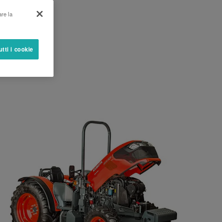
are la
utti i cookie