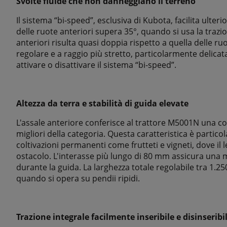
Svolte fluide che non danneggiano il terreno
Il sistema “bi-speed”, esclusiva di Kubota, facilita ulteri
delle ruote anteriori supera 35°, quando si usa la trazio
anteriori risulta quasi doppia rispetto a quella delle ruot
regolare e a raggio più stretto, particolarmente delicat
attivare o disattivare il sistema “bi-speed”.
Altezza da terra e stabilità di guida elevate
L'assale anteriore conferisce al trattore M5001N una con
migliori della categoria. Questa caratteristica è partic
coltivazioni permanenti come frutteti e vigneti, dove il 
ostacolo. L'interasse più lungo di 80 mm assicura una 
durante la guida. La larghezza totale regolabile tra 1.
quando si opera su pendii ripidi.
Trazione integrale facilmente inseribile e disinseribi