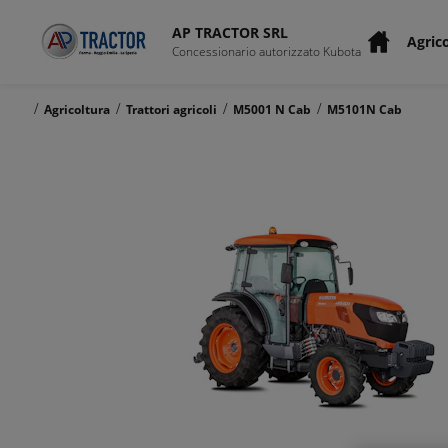
AP TRACTOR SRL
Agric
Concessionario autorizzato Kubota
/
/
/
/
Agricoltura
Trattori agricoli
M5001 N Cab
M5101N Cab