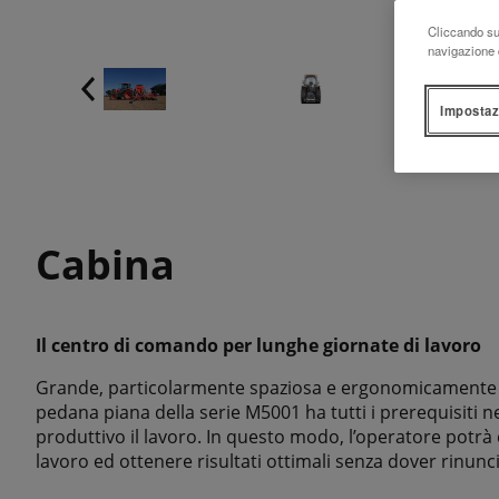
Cliccando su 
navigazione d
Impostaz
Cabina
Il centro di comando per lunghe giornate di lavoro
Grande, particolarmente spaziosa e ergonomicamente p
pedana piana della serie M5001 ha tutti i prerequisiti 
produttivo il lavoro. In questo modo, l’operatore potr
lavoro ed ottenere risultati ottimali senza dover rinunc