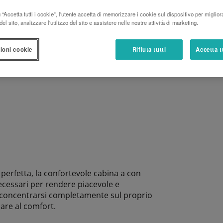
“Accetta tutti i cookie”, l'utente accetta di memorizzare i cookie sul dispositivo per miglior
SCARICA LA BROCHURE
el sito, analizzare l'utilizzo del sito e assistere nelle nostre attività di marketing.
ioni cookie
Rifiuta tutti
Accetta t
erfetta, la confortevole cabina a con
necessari per rendere piacevole e
à concentrarsi completamente sul proprio
iare al comfort.