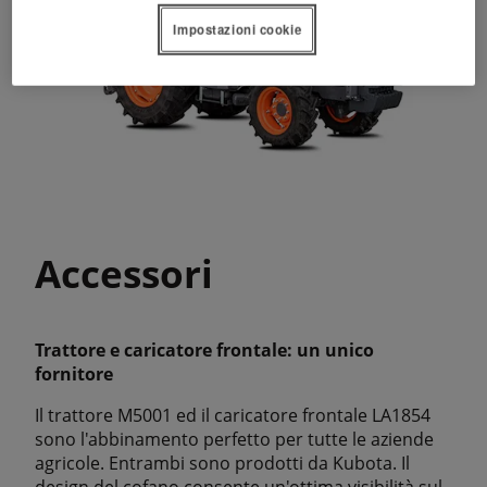
Impostazioni cookie
Accessori
Trattore e caricatore frontale: un unico
fornitore
Il trattore M5001 ed il caricatore frontale LA1854
sono l'abbinamento perfetto per tutte le aziende
agricole. Entrambi sono prodotti da Kubota. Il
design del cofano consente un'ottima visibilità sul