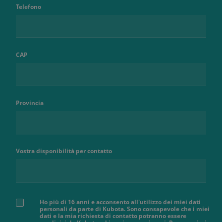
Telefono
CAP
Provincia
Vostra disponibilità per contatto
Ho più di 16 anni e acconsento all'utilizzo dei miei dati
personali da parte di Kubota. Sono consapevole che i miei
dati e la mia richiesta di contatto potranno essere