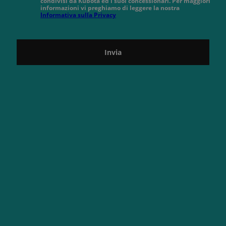
condivisi da Kubota ed i suoi concessionari. Per maggiori
informazioni vi preghiamo di leggere la nostra
Informativa sulla Privacy
Invia