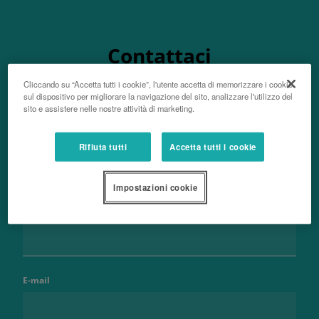
Contattaci
Cliccando su “Accetta tutti i cookie”, l'utente accetta di memorizzare i cookie
sul dispositivo per migliorare la navigazione del sito, analizzare l'utilizzo del
sito e assistere nelle nostre attività di marketing.
Nome e cognome
Rifiuta tutti
Accetta tutti i cookie
Impostazioni cookie
Telefono
E-mail