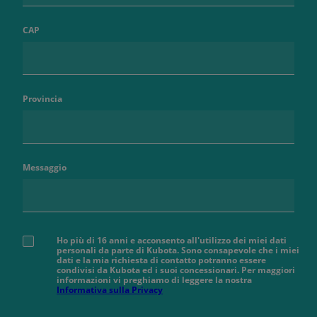
CAP
Provincia
Messaggio
Ho più di 16 anni e acconsento all'utilizzo dei miei dati
personali da parte di Kubota. Sono consapevole che i miei
dati e la mia richiesta di contatto potranno essere
condivisi da Kubota ed i suoi concessionari. Per maggiori
informazioni vi preghiamo di leggere la nostra
Informativa sulla Privacy