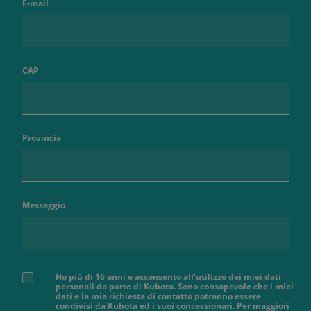
E-mail
CAP
Provincia
Messaggio
Ho più di 16 anni e acconsento all'utilizzo dei miei dati
personali da parte di Kubota. Sono consapevole che i miei
dati e la mia richiesta di contatto potranno essere
condivisi da Kubota ed i suoi concessionari. Per maggiori