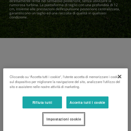
direttamente l’erba nel serbatoio posteriore, senza utilizzare la
rumorosa turbina. La piattaforma di taglio con una profondità di 12
cm, insieme alle prestazioni dell’espulsione posteriore centralizzata,
garantiscono un taglio ed una raccolta di qualità in qualsiasi
condizione.
filtro
Cliccando su “Accetta tutti i cookie”, l'utente accetta di memorizzare i cookie
sul dispositivo per migliorare la navigazione del sito, analizzare l'utilizzo del
sito e assistere nelle nostre attività di marketing.
Rifiuta tutti
Accetta tutti i cookie
Impostazioni cookie