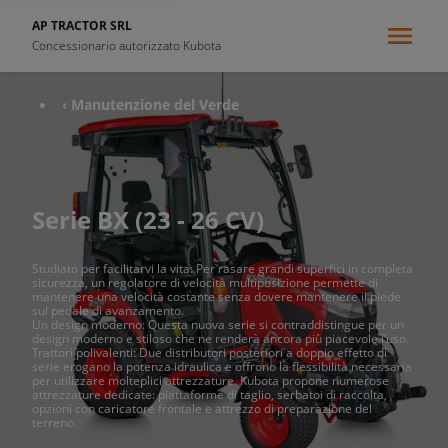
AP TRACTOR SRL
Concessionario autorizzato Kubota
‹ Manutenzione del Verde
Serie BX (23 - 26 CV)
Studiato per facilitarvi la vita: Per rasare grandi superfici in completa
sicurezza, un regolatore di velocità multiposizione permette di
mantenere una velocità costante senza dovere mantenere il piede
sul pedale di avanzamento.
Un design moderno: Questa nuova serie si contraddistingue per un
design moderno e stiloso che ne renderà ancora più piacevole l’uso.
Trattori polivalenti: Due distributori posteriori a doppio effetto di
serie erogano la potenza idraulica e offrono la flessibilità necessaria
per utilizzare molteplici attrezzature. Kubota propone numerose
attrezzature dedicate: piattaforme di taglio, serbatoi di raccolta,
opzioni con caricatore frontale e attrezzo di preparazione del
terreno.