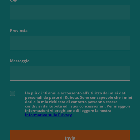
CAP
Provincia
Messaggio
Ho più di 16 anni e acconsento all'utilizzo dei miei dati
personali da parte di Kubota. Sono consapevole che i miei
dati e la mia richiesta di contatto potranno essere
condivisi da Kubota ed i suoi concessionari. Per maggiori
informazioni vi preghiamo di leggere la nostra
Informativa sulla Privacy
Invia