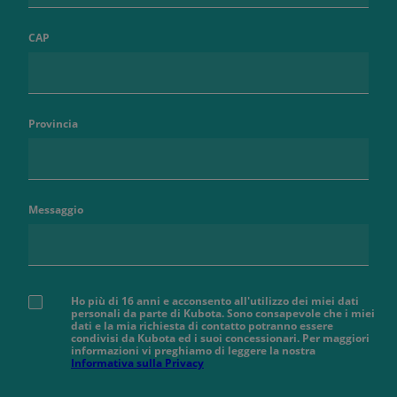
CAP
Provincia
Messaggio
Ho più di 16 anni e acconsento all'utilizzo dei miei dati
personali da parte di Kubota. Sono consapevole che i miei
dati e la mia richiesta di contatto potranno essere
condivisi da Kubota ed i suoi concessionari. Per maggiori
informazioni vi preghiamo di leggere la nostra
Informativa sulla Privacy