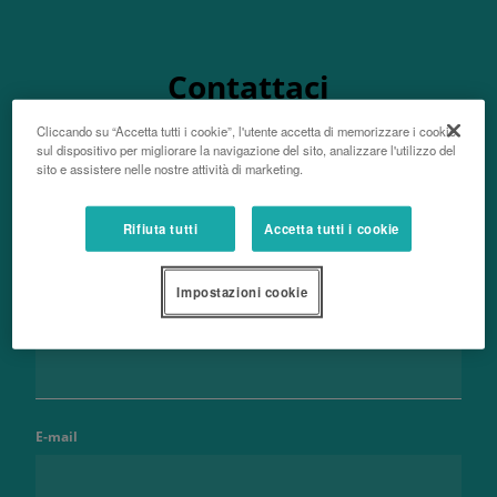
Contattaci
Cliccando su “Accetta tutti i cookie”, l'utente accetta di memorizzare i cookie
sul dispositivo per migliorare la navigazione del sito, analizzare l'utilizzo del
sito e assistere nelle nostre attività di marketing.
Nome e cognome
Rifiuta tutti
Accetta tutti i cookie
Impostazioni cookie
Telefono
E-mail