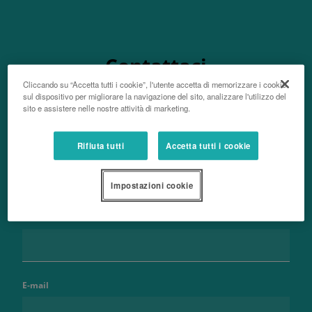
Contattaci
Cliccando su “Accetta tutti i cookie”, l'utente accetta di memorizzare i cookie
sul dispositivo per migliorare la navigazione del sito, analizzare l'utilizzo del
sito e assistere nelle nostre attività di marketing.
Rifiuta tutti
Accetta tutti i cookie
Nome e cognome
Impostazioni cookie
Telefono
E-mail