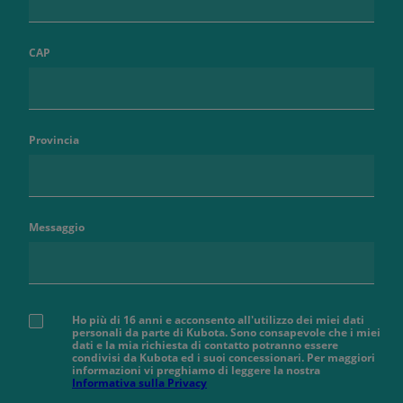
CAP
Provincia
Messaggio
Ho più di 16 anni e acconsento all'utilizzo dei miei dati
personali da parte di Kubota. Sono consapevole che i miei
dati e la mia richiesta di contatto potranno essere
condivisi da Kubota ed i suoi concessionari. Per maggiori
informazioni vi preghiamo di leggere la nostra
Informativa sulla Privacy