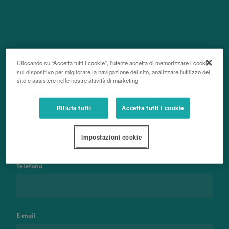
Contattaci
Cliccando su “Accetta tutti i cookie”, l'utente accetta di memorizzare i cookie
sul dispositivo per migliorare la navigazione del sito, analizzare l'utilizzo del
sito e assistere nelle nostre attività di marketing.
Rifiuta tutti
Accetta tutti i cookie
Nome e cognome
Impostazioni cookie
Telefono
E-mail