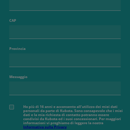
CAP
Provincia
Messaggio
Ho più di 16 anni e acconsento all'utilizzo dei miei dati
personali da parte di Kubota. Sono consapevole che i miei
dati e la mia richiesta di contatto potranno essere
condivisi da Kubota ed i suoi concessionari. Per maggiori
informazioni vi preghiamo di leggere la nostra
Informativa sulla Privacy