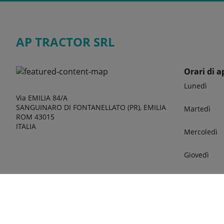
AP TRACTOR SRL
Orari di a
Lunedì
Via EMILIA 84/A
SANGUINARO DI FONTANELLATO (PR), EMILIA
Martedì
ROM 43015
ITALIA
Mercoledì
Giovedì
Venerdì
Sabato