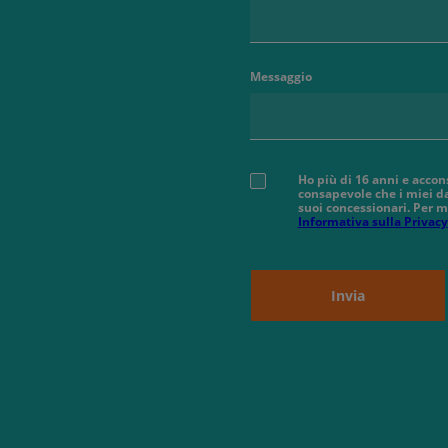
Messaggio
Ho più di 16 anni e accon
consapevole che i miei da
suoi concessionari. Per m
Informativa sulla Privacy
Invia