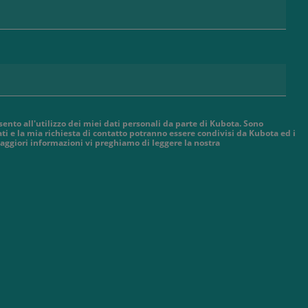
sento all'utilizzo dei miei dati personali da parte di Kubota. Sono
ti e la mia richiesta di contatto potranno essere condivisi da Kubota ed i
aggiori informazioni vi preghiamo di leggere la nostra