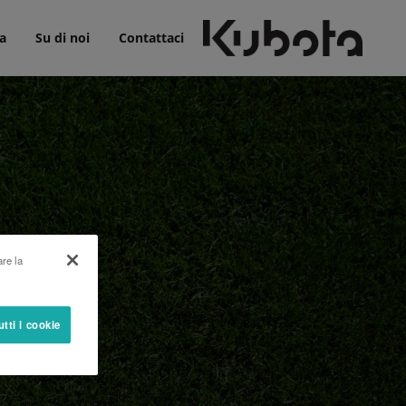
a
Su di noi
Contattaci
are la
utti i cookie