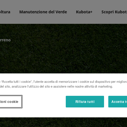
oltura
Manutenzione del Verde
Kubota+
Scopri Kubot
erreno
“Accetta tutti i cookie”, l'utente accetta di memorizzare i cookie sul dispositivo per miglior
el sito, analizzare l'utilizzo del sito e assistere nelle nostre attività di marketing.
ioni cookie
Rifiuta tutti
Accetta t