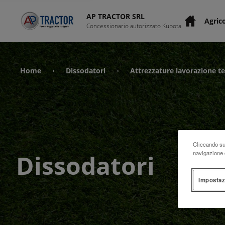
AP TRACTOR SRL
Agric
Concessionario autorizzato Kubota
Home
Dissodatori
Attrezzature lavorazione t
›
›
Cliccando su 
navigazione d
Dissodatori
Impostaz