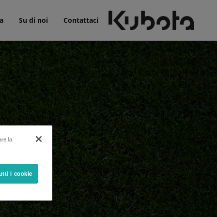
a
Su di noi
Contattaci
are la
utti i cookie