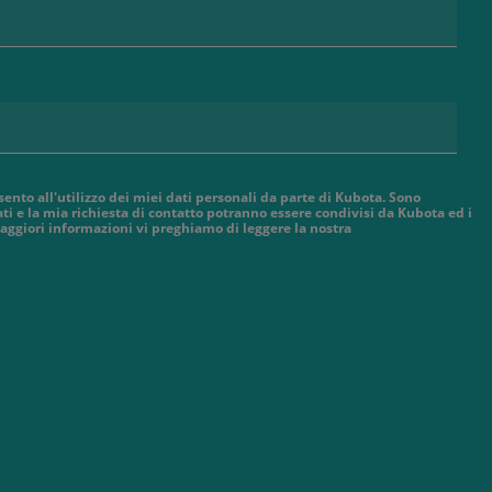
sento all'utilizzo dei miei dati personali da parte di Kubota. Sono
ti e la mia richiesta di contatto potranno essere condivisi da Kubota ed i
aggiori informazioni vi preghiamo di leggere la nostra