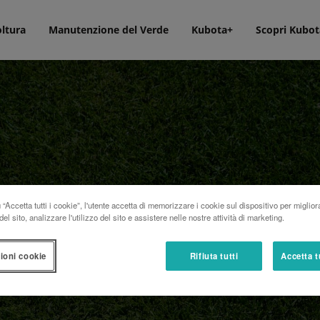
oltura
Manutenzione del Verde
Kubota+
Scopri Kubot
“Accetta tutti i cookie”, l'utente accetta di memorizzare i cookie sul dispositivo per miglior
el sito, analizzare l'utilizzo del sito e assistere nelle nostre attività di marketing.
ioni cookie
Rifiuta tutti
Accetta t