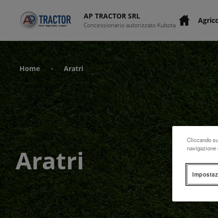
AP TRACTOR SRL
Agric
Concessionario autorizzato Kubota
Home
Aratri
›
Cliccando su 
navigazione d
Aratri
Impostaz