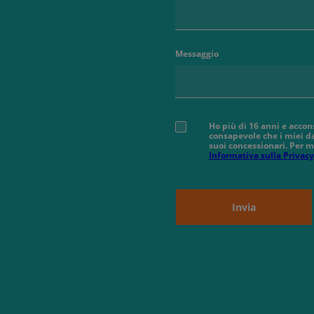
Messaggio
Ho più di 16 anni e accon
consapevole che i miei da
suoi concessionari. Per m
Informativa sulla Privacy
Invia