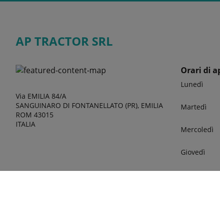
AP TRACTOR SRL
Orari di a
Lunedì
Via EMILIA 84/A
SANGUINARO DI FONTANELLATO (PR), EMILIA
Martedì
ROM 43015
ITALIA
Mercoledì
Giovedì
Venerdì
Sabato