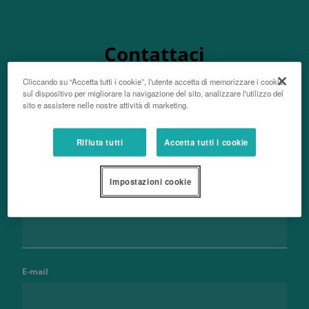
Contattaci
Cliccando su “Accetta tutti i cookie”, l'utente accetta di memorizzare i cookie
sul dispositivo per migliorare la navigazione del sito, analizzare l'utilizzo del
sito e assistere nelle nostre attività di marketing.
Nome e cognome
Rifiuta tutti
Accetta tutti i cookie
Impostazioni cookie
Telefono
E-mail