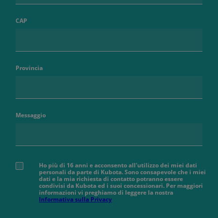
CAP
Provincia
Messaggio
Ho più di 16 anni e acconsento all'utilizzo dei miei dati
personali da parte di Kubota. Sono consapevole che i miei
dati e la mia richiesta di contatto potranno essere
condivisi da Kubota ed i suoi concessionari. Per maggiori
informazioni vi preghiamo di leggere la nostra
Informativa sulla Privacy