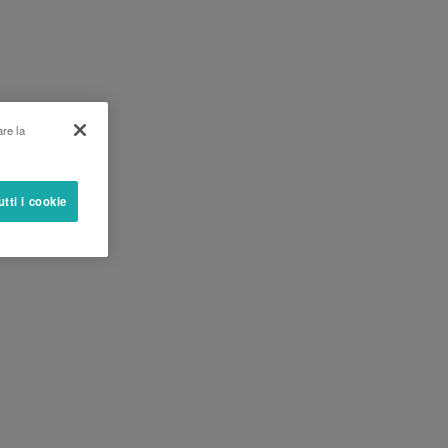
are la
utti i cookie