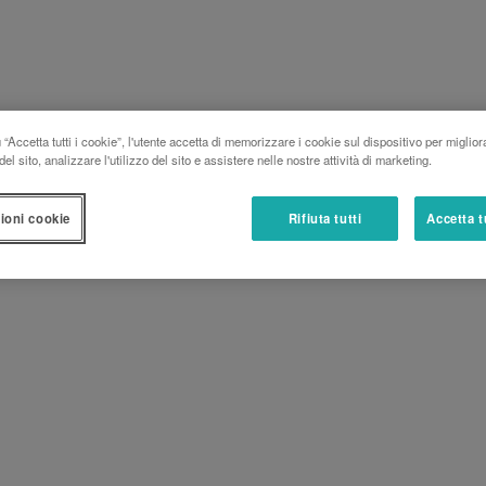
“Accetta tutti i cookie”, l'utente accetta di memorizzare i cookie sul dispositivo per miglior
el sito, analizzare l'utilizzo del sito e assistere nelle nostre attività di marketing.
ioni cookie
Rifiuta tutti
Accetta t